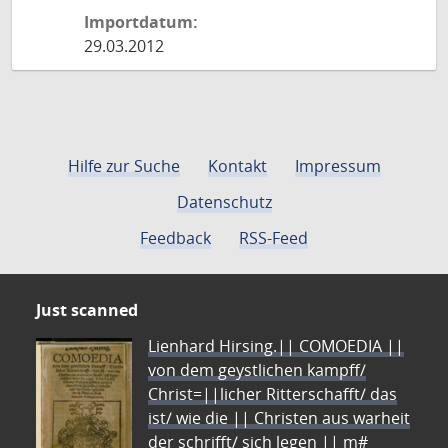
Importdatum:
29.03.2012
Hilfe zur Suche
Kontakt
Impressum
Datenschutz
Feedback
RSS-Feed
Just scanned
Lienhard Hirsing.|| COMOEDIA ||
von dem geystlichen kampff/
Christ=||licher Ritterschafft/ das
ist/ wie die || Christen aus warheit
der schrifft/ sich legen || m#