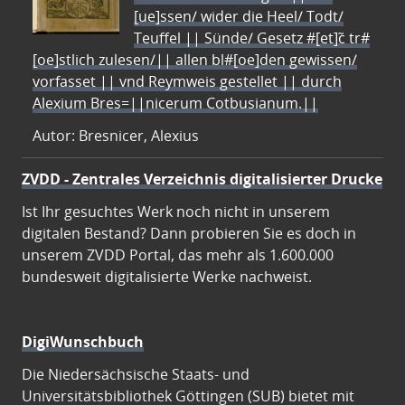
[ue]ssen/ wider die Heel/ Todt/
Teuffel || Sünde/ Gesetz #[et]c̃ tr#
[oe]stlich zulesen/|| allen bl#[oe]den gewissen/
vorfasset || vnd Reymweis gestellet || durch
Alexium Bres=||nicerum Cotbusianum.||
Autor: Bresnicer, Alexius
ZVDD - Zentrales Verzeichnis digitalisierter Drucke
Ist Ihr gesuchtes Werk noch nicht in unserem
digitalen Bestand? Dann probieren Sie es doch in
unserem ZVDD Portal, das mehr als 1.600.000
bundesweit digitalisierte Werke nachweist.
DigiWunschbuch
Die Niedersächsische Staats- und
Universitätsbibliothek Göttingen (SUB) bietet mit