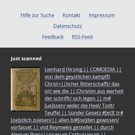
Hilfe zur Suche
Kontakt
Impressum
Datenschutz
Feedback
RSS-Feed
Just scanned
Lienhard Hirsing.|| COMOEDIA ||
von dem geystlichen kampff/
Christ=||licher Ritterschafft/ das
ist/ wie die || Christen aus warheit
der schrifft/ sich legen || m#
[ue]ssen/ wider die Heel/ Todt/
Teuffel || Sünde/ Gesetz #[et]c̃ tr#
[oe]stlich zulesen/|| allen bl#[oe]den gewissen/
vorfasset || vnd Reymweis gestellet || durch
Alexium Bres=||nicerum Cotbusianum.||