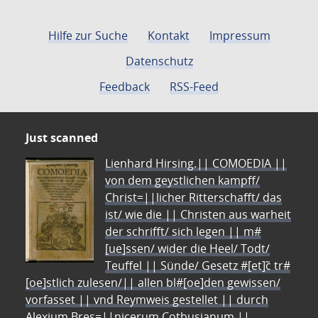
Hilfe zur Suche
Kontakt
Impressum
Datenschutz
Feedback
RSS-Feed
Just scanned
Lienhard Hirsing.|| COMOEDIA ||
von dem geystlichen kampff/
Christ=||licher Ritterschafft/ das
ist/ wie die || Christen aus warheit
der schrifft/ sich legen || m#
[ue]ssen/ wider die Heel/ Todt/
Teuffel || Sünde/ Gesetz #[et]c̃ tr#
[oe]stlich zulesen/|| allen bl#[oe]den gewissen/
vorfasset || vnd Reymweis gestellet || durch
Alexium Bres=||nicerum Cotbusianum.||