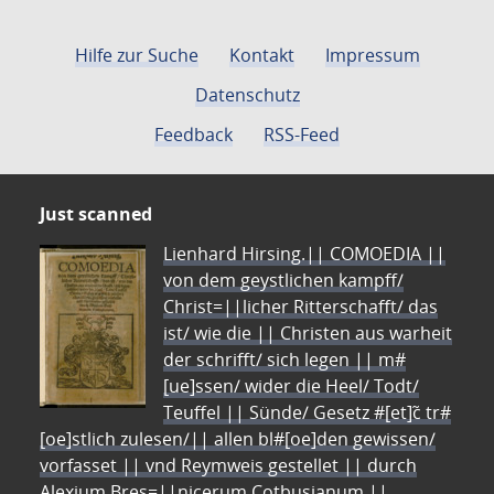
Hilfe zur Suche
Kontakt
Impressum
Datenschutz
Feedback
RSS-Feed
Just scanned
Lienhard Hirsing.|| COMOEDIA ||
von dem geystlichen kampff/
Christ=||licher Ritterschafft/ das
ist/ wie die || Christen aus warheit
der schrifft/ sich legen || m#
[ue]ssen/ wider die Heel/ Todt/
Teuffel || Sünde/ Gesetz #[et]c̃ tr#
[oe]stlich zulesen/|| allen bl#[oe]den gewissen/
vorfasset || vnd Reymweis gestellet || durch
Alexium Bres=||nicerum Cotbusianum.||