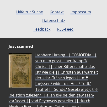
Hilfe zur Suche
Kontakt
Impressum
Datenschutz
Feedback
RSS-Feed
Just scanned
Lienhard Hirsing.|| COMOEDIA ||
von dem geystlichen kampff/
Christ=||licher Ritterschafft/ das
ist/ wie die || Christen aus warheit
der schrifft/ sich legen || m#
[ue]ssen/ wider die Heel/ Todt/
Teuffel || Sünde/ Gesetz #[et]c̃ tr#
[oe]stlich zulesen/|| allen bl#[oe]den gewissen/
vorfasset || vnd Reymweis gestellet || durch
Alexium Bres=||nicerum Cotbusianum.||