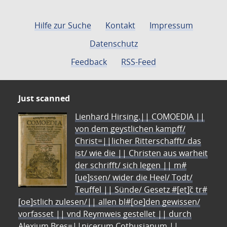
Hilfe zur Suche
Kontakt
Impressum
Datenschutz
Feedback
RSS-Feed
Just scanned
Lienhard Hirsing.|| COMOEDIA ||
von dem geystlichen kampff/
Christ=||licher Ritterschafft/ das
ist/ wie die || Christen aus warheit
der schrifft/ sich legen || m#
[ue]ssen/ wider die Heel/ Todt/
Teuffel || Sünde/ Gesetz #[et]c̃ tr#
[oe]stlich zulesen/|| allen bl#[oe]den gewissen/
vorfasset || vnd Reymweis gestellet || durch
Alexium Bres=||nicerum Cotbusianum.||