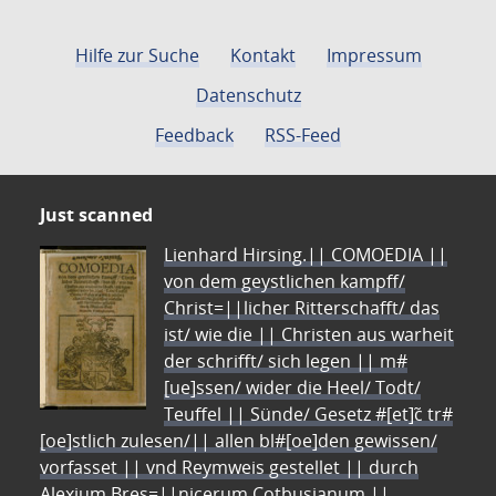
Hilfe zur Suche
Kontakt
Impressum
Datenschutz
Feedback
RSS-Feed
Just scanned
Lienhard Hirsing.|| COMOEDIA ||
von dem geystlichen kampff/
Christ=||licher Ritterschafft/ das
ist/ wie die || Christen aus warheit
der schrifft/ sich legen || m#
[ue]ssen/ wider die Heel/ Todt/
Teuffel || Sünde/ Gesetz #[et]c̃ tr#
[oe]stlich zulesen/|| allen bl#[oe]den gewissen/
vorfasset || vnd Reymweis gestellet || durch
Alexium Bres=||nicerum Cotbusianum.||