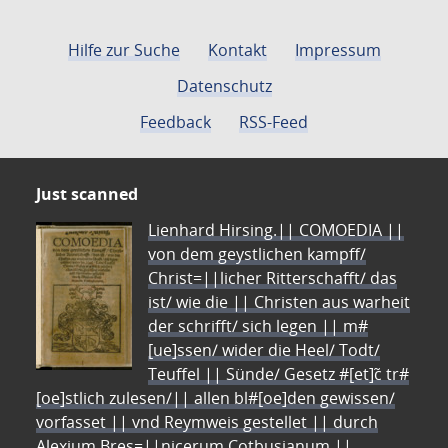
Hilfe zur Suche
Kontakt
Impressum
Datenschutz
Feedback
RSS-Feed
Just scanned
Lienhard Hirsing.|| COMOEDIA ||
von dem geystlichen kampff/
Christ=||licher Ritterschafft/ das
ist/ wie die || Christen aus warheit
der schrifft/ sich legen || m#
[ue]ssen/ wider die Heel/ Todt/
Teuffel || Sünde/ Gesetz #[et]c̃ tr#
[oe]stlich zulesen/|| allen bl#[oe]den gewissen/
vorfasset || vnd Reymweis gestellet || durch
Alexium Bres=||nicerum Cotbusianum.||