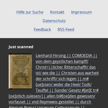
Hilfe zur Suche
Kontakt
Impressum
Datenschutz
Feedback
RSS-Feed
Just scanned
Lienhard Hirsing.|| COMOEDIA ||
von dem geystlichen kampff/
Christ=||licher Ritterschafft/ das
ist/ wie die || Christen aus warheit
der schrifft/ sich legen || m#
[ue]ssen/ wider die Heel/ Todt/
Teuffel || Sünde/ Gesetz #[et]c̃ tr#
[oe]stlich zulesen/|| allen bl#[oe]den gewissen/
vorfasset || vnd Reymweis gestellet || durch
Alexium Bres=||nicerum Cotbusianum.||