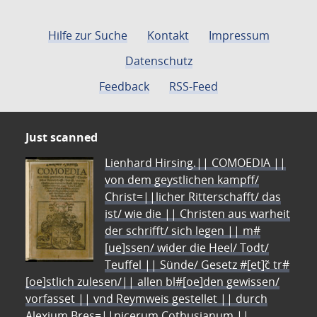
Hilfe zur Suche
Kontakt
Impressum
Datenschutz
Feedback
RSS-Feed
Just scanned
Lienhard Hirsing.|| COMOEDIA ||
von dem geystlichen kampff/
Christ=||licher Ritterschafft/ das
ist/ wie die || Christen aus warheit
der schrifft/ sich legen || m#
[ue]ssen/ wider die Heel/ Todt/
Teuffel || Sünde/ Gesetz #[et]c̃ tr#
[oe]stlich zulesen/|| allen bl#[oe]den gewissen/
vorfasset || vnd Reymweis gestellet || durch
Alexium Bres=||nicerum Cotbusianum.||