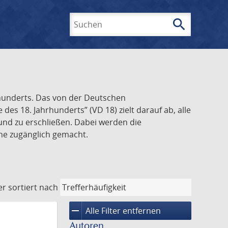
search
Suchen
rhunderts. Das von der Deutschen
s 18. Jahrhunderts” (VD 18) zielt darauf ab, alle
und zu erschließen. Dabei werden die
ine zugänglich gemacht.
er
sortiert nach
remove
Alle Filter entfernen
Autoren