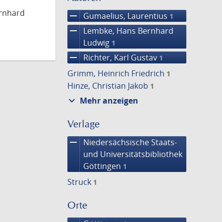
ernhard
remove
Gumaelius, Laurentius
1
remove
Lembke, Hans Bernhard
Ludwig
1
remove
Richter, Karl Gustav
1
Grimm, Heinrich Friedrich
1
Hinze, Christian Jakob
1
expand_more
Mehr anzeigen
Verlage
remove
Niedersächsische Staats-
und Universitätsbibliothek
Göttingen
1
Struck
1
Orte