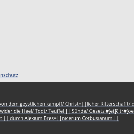
nschutz
n dem geystlichen kampff/ Christ=||licher Ritterschafft/ da
 wider die Heel/ Todt/ Teuffel || Sünde/ Gesetz #[et]c̃ tr#[o
let || durch Alexium Bres=||nicerum Cotbusianum.||