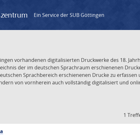
gszentrum
Ein Service der SUB Göttingen
tingen vorhandenen digitalisierten Druckwerke des 18. Jah
ichnis der im deutschen Sprachraum erschienenen Drucke de
deutschen Sprachbereich erschienenen Drucke zu erfassen 
dern von vornherein auch vollständig digitalisiert und onl
1 Treff
ia