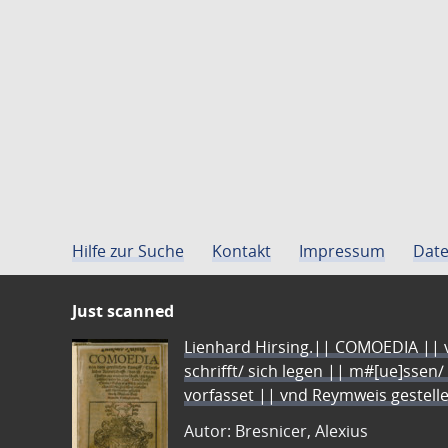
Hilfe zur Suche
Kontakt
Impressum
Date
Just scanned
Lienhard Hirsing.|| COMOEDIA || vo
schrifft/ sich legen || m#[ue]ssen/
vorfasset || vnd Reymweis gestel
Autor: Bresnicer, Alexius