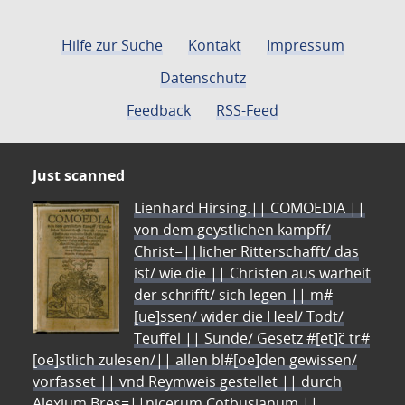
Hilfe zur Suche
Kontakt
Impressum
Datenschutz
Feedback
RSS-Feed
Just scanned
Lienhard Hirsing.|| COMOEDIA ||
von dem geystlichen kampff/
Christ=||licher Ritterschafft/ das
ist/ wie die || Christen aus warheit
der schrifft/ sich legen || m#
[ue]ssen/ wider die Heel/ Todt/
Teuffel || Sünde/ Gesetz #[et]c̃ tr#
[oe]stlich zulesen/|| allen bl#[oe]den gewissen/
vorfasset || vnd Reymweis gestellet || durch
Alexium Bres=||nicerum Cotbusianum.||