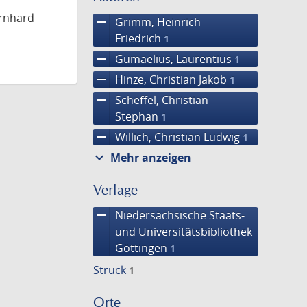
ernhard
remove
Grimm, Heinrich
Friedrich
1
remove
Gumaelius, Laurentius
1
remove
Hinze, Christian Jakob
1
remove
Scheffel, Christian
Stephan
1
remove
Willich, Christian Ludwig
1
expand_more
Mehr anzeigen
Verlage
remove
Niedersächsische Staats-
und Universitätsbibliothek
Göttingen
1
Struck
1
Orte