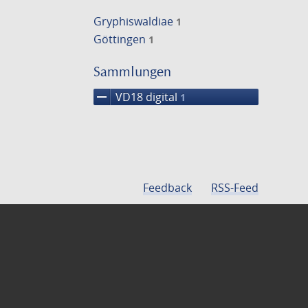
Gryphiswaldiae
1
Göttingen
1
Sammlungen
remove
VD18 digital
1
Feedback
RSS-Feed