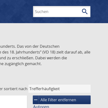
search
Suchen
rhunderts. Das von der Deutschen
s 18. Jahrhunderts” (VD 18) zielt darauf ab, alle
und zu erschließen. Dabei werden die
ine zugänglich gemacht.
er
sortiert nach
remove
Alle Filter entfernen
Autoren