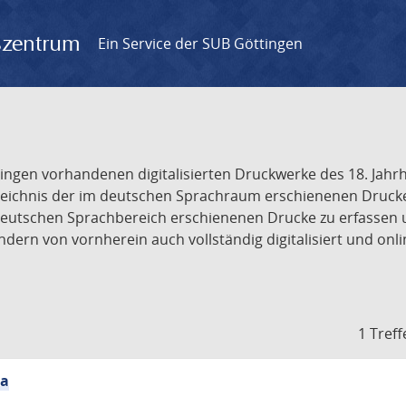
gszentrum
Ein Service der SUB Göttingen
tingen vorhandenen digitalisierten Druckwerke des 18. Jah
ichnis der im deutschen Sprachraum erschienenen Drucke de
deutschen Sprachbereich erschienenen Drucke zu erfassen 
dern von vornherein auch vollständig digitalisiert und onl
1 Treff
ia