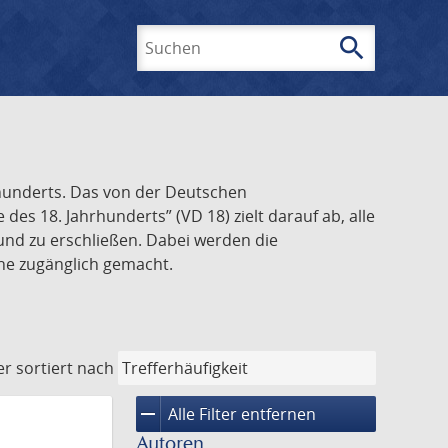
search
Suchen
rhunderts. Das von der Deutschen
s 18. Jahrhunderts” (VD 18) zielt darauf ab, alle
und zu erschließen. Dabei werden die
ine zugänglich gemacht.
er
sortiert nach
remove
Alle Filter entfernen
Autoren