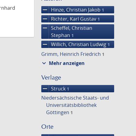
ernhard
remove
Hinze, Christian Jakob
1
remove
Richter, Karl Gustav
1
remove
Scheffel, Christian
Stephan
1
remove
Willich, Christian Ludwig
1
Grimm, Heinrich Friedrich
1
expand_more
Mehr anzeigen
Verlage
remove
Struck
1
Niedersächsische Staats- und
Universitätsbibliothek
Göttingen
1
Orte