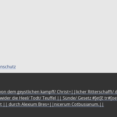
nschutz
n dem geystlichen kampff/ Christ=||licher Ritterschafft/ da
 wider die Heel/ Todt/ Teuffel || Sünde/ Gesetz #[et]c̃ tr#[o
let || durch Alexium Bres=||nicerum Cotbusianum.||