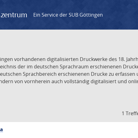
gszentrum
Ein Service der SUB Göttingen
tingen vorhandenen digitalisierten Druckwerke des 18. Jah
ichnis der im deutschen Sprachraum erschienenen Drucke de
deutschen Sprachbereich erschienenen Drucke zu erfassen 
dern von vornherein auch vollständig digitalisiert und onl
1 Treff
ia