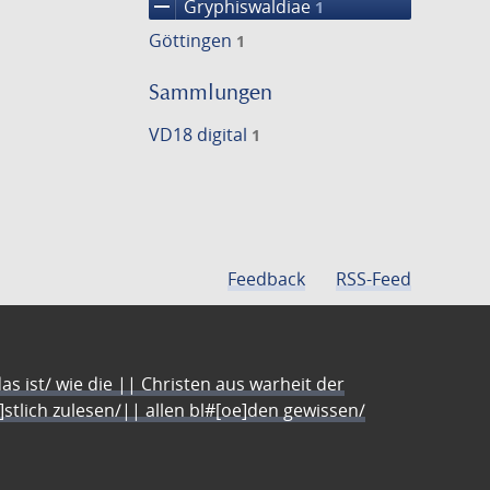
remove
Gryphiswaldiae
1
Göttingen
1
Sammlungen
VD18 digital
1
Feedback
RSS-Feed
s ist/ wie die || Christen aus warheit der
e]stlich zulesen/|| allen bl#[oe]den gewissen/