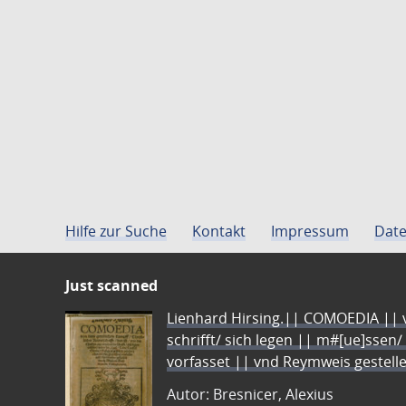
Hilfe zur Suche
Kontakt
Impressum
Date
Just scanned
Lienhard Hirsing.|| COMOEDIA || vo
schrifft/ sich legen || m#[ue]ssen/
vorfasset || vnd Reymweis gestel
Autor: Bresnicer, Alexius