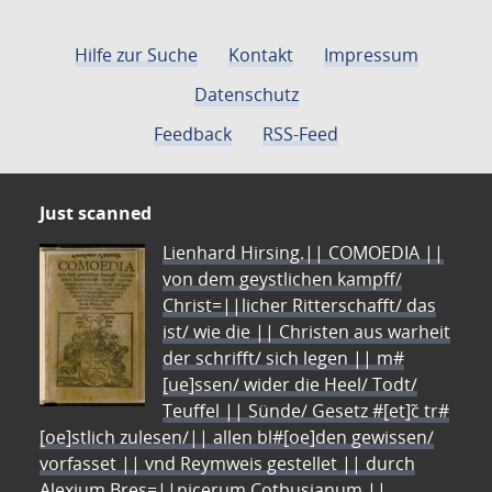
Hilfe zur Suche
Kontakt
Impressum
Datenschutz
Feedback
RSS-Feed
Just scanned
Lienhard Hirsing.|| COMOEDIA ||
von dem geystlichen kampff/
Christ=||licher Ritterschafft/ das
ist/ wie die || Christen aus warheit
der schrifft/ sich legen || m#
[ue]ssen/ wider die Heel/ Todt/
Teuffel || Sünde/ Gesetz #[et]c̃ tr#
[oe]stlich zulesen/|| allen bl#[oe]den gewissen/
vorfasset || vnd Reymweis gestellet || durch
Alexium Bres=||nicerum Cotbusianum.||