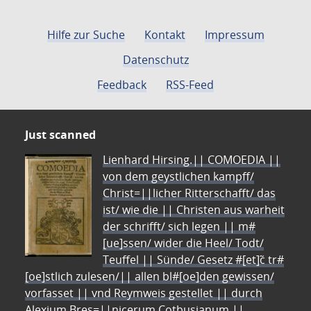
Hilfe zur Suche
Kontakt
Impressum
Datenschutz
Feedback
RSS-Feed
Just scanned
Lienhard Hirsing.|| COMOEDIA ||
von dem geystlichen kampff/
Christ=||licher Ritterschafft/ das
ist/ wie die || Christen aus warheit
der schrifft/ sich legen || m#
[ue]ssen/ wider die Heel/ Todt/
Teuffel || Sünde/ Gesetz #[et]c̃ tr#
[oe]stlich zulesen/|| allen bl#[oe]den gewissen/
vorfasset || vnd Reymweis gestellet || durch
Alexium Bres=||nicerum Cotbusianum.||