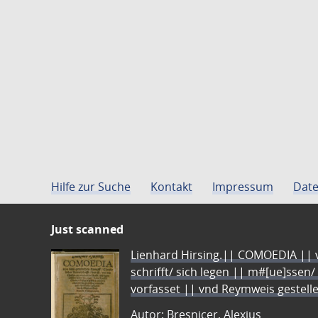
Hilfe zur Suche
Kontakt
Impressum
Date
Just scanned
Lienhard Hirsing.|| COMOEDIA || vo
schrifft/ sich legen || m#[ue]ssen/
vorfasset || vnd Reymweis gestel
Autor: Bresnicer, Alexius