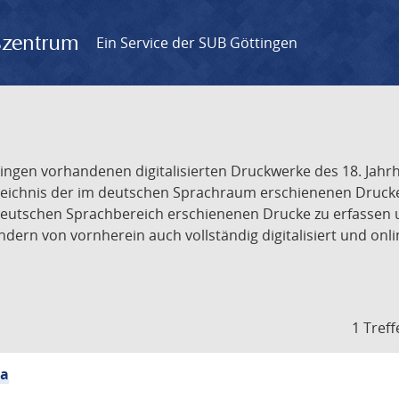
gszentrum
Ein Service der SUB Göttingen
tingen vorhandenen digitalisierten Druckwerke des 18. Jah
ichnis der im deutschen Sprachraum erschienenen Drucke de
deutschen Sprachbereich erschienenen Drucke zu erfassen 
dern von vornherein auch vollständig digitalisiert und onl
1 Treff
ia