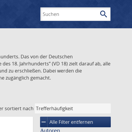
search
Suchen
rhunderts. Das von der Deutschen
s 18. Jahrhunderts” (VD 18) zielt darauf ab, alle
und zu erschließen. Dabei werden die
ine zugänglich gemacht.
er
sortiert nach
remove
Alle Filter entfernen
Autoren