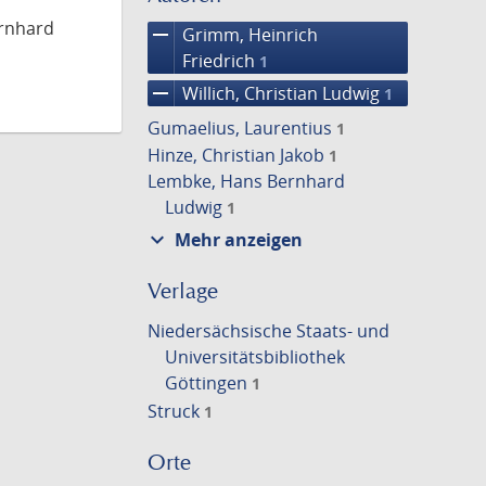
ernhard
remove
Grimm, Heinrich
Friedrich
1
remove
Willich, Christian Ludwig
1
Gumaelius, Laurentius
1
Hinze, Christian Jakob
1
Lembke, Hans Bernhard
Ludwig
1
expand_more
Mehr anzeigen
Verlage
Niedersächsische Staats- und
Universitätsbibliothek
Göttingen
1
Struck
1
Orte