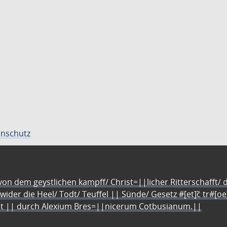
nschutz
n dem geystlichen kampff/ Christ=||licher Ritterschafft/ da
 wider die Heel/ Todt/ Teuffel || Sünde/ Gesetz #[et]c̃ tr#[o
let || durch Alexium Bres=||nicerum Cotbusianum.||