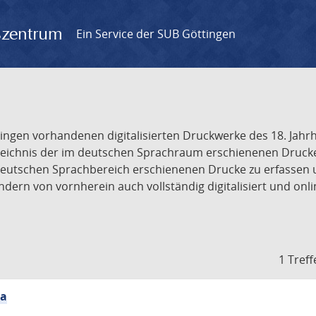
gszentrum
Ein Service der SUB Göttingen
tingen vorhandenen digitalisierten Druckwerke des 18. Jah
ichnis der im deutschen Sprachraum erschienenen Drucke de
deutschen Sprachbereich erschienenen Drucke zu erfassen 
dern von vornherein auch vollständig digitalisiert und onl
1 Treff
ia