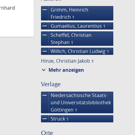
ernhard
remove
Grimm, Heinrich
Friedrich
1
remove
Gumaelius, Laurentius
1
remove
Scheffel, Christian
Stephan
1
remove
Willich, Christian Ludwig
1
Hinze, Christian Jakob
1
expand_more
Mehr anzeigen
Verlage
remove
Niedersächsische Staats-
und Universitätsbibliothek
Göttingen
1
remove
Struck
1
Orte