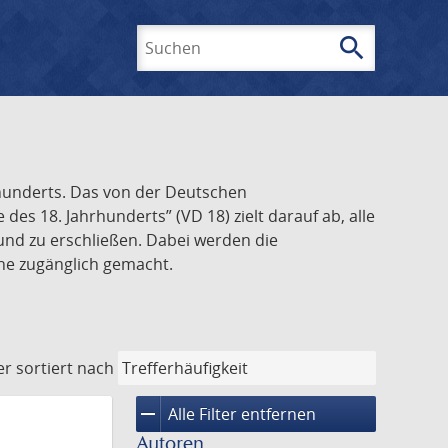
search
Suchen
rhunderts. Das von der Deutschen
s 18. Jahrhunderts” (VD 18) zielt darauf ab, alle
und zu erschließen. Dabei werden die
ine zugänglich gemacht.
er
sortiert nach
remove
Alle Filter entfernen
Autoren