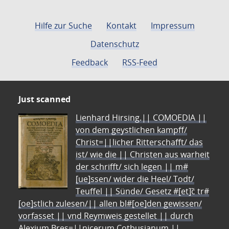
Hilfe zur Suche
Kontakt
Impressum
Datenschutz
Feedback
RSS-Feed
Just scanned
Lienhard Hirsing.|| COMOEDIA ||
von dem geystlichen kampff/
Christ=||licher Ritterschafft/ das
ist/ wie die || Christen aus warheit
der schrifft/ sich legen || m#
[ue]ssen/ wider die Heel/ Todt/
Teuffel || Sünde/ Gesetz #[et]c̃ tr#
[oe]stlich zulesen/|| allen bl#[oe]den gewissen/
vorfasset || vnd Reymweis gestellet || durch
Alexium Bres=||nicerum Cotbusianum.||