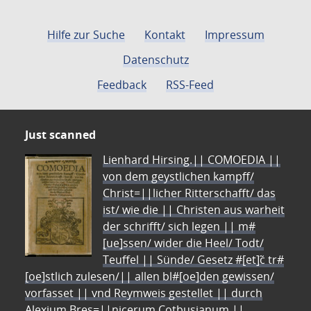
Hilfe zur Suche
Kontakt
Impressum
Datenschutz
Feedback
RSS-Feed
Just scanned
Lienhard Hirsing.|| COMOEDIA ||
von dem geystlichen kampff/
Christ=||licher Ritterschafft/ das
ist/ wie die || Christen aus warheit
der schrifft/ sich legen || m#
[ue]ssen/ wider die Heel/ Todt/
Teuffel || Sünde/ Gesetz #[et]c̃ tr#
[oe]stlich zulesen/|| allen bl#[oe]den gewissen/
vorfasset || vnd Reymweis gestellet || durch
Alexium Bres=||nicerum Cotbusianum.||