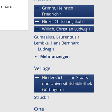
ernhard
remove
Grimm, Heinrich
Friedrich
1
remove
Hinze, Christian Jakob
1
remove
Willich, Christian Ludwig
1
Gumaelius, Laurentius
1
Lembke, Hans Bernhard
Ludwig
1
expand_more
Mehr anzeigen
Verlage
remove
Niedersächsische Staats-
und Universitätsbibliothek
Göttingen
1
Struck
1
Orte