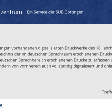
gszentrum
Ein Service der SUB Göttingen
tingen vorhandenen digitalisierten Druckwerke des 18. Jah
ichnis der im deutschen Sprachraum erschienenen Drucke de
deutschen Sprachbereich erschienenen Drucke zu erfassen 
dern von vornherein auch vollständig digitalisiert und onl
1 Treff
ia