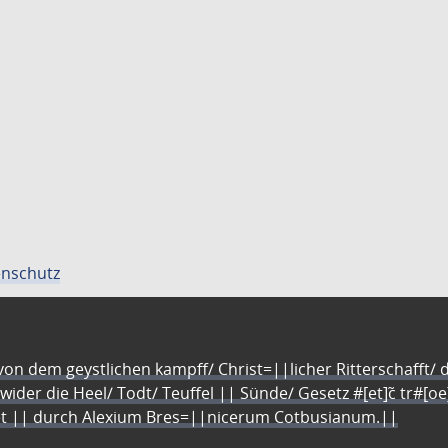
nschutz
n dem geystlichen kampff/ Christ=||licher Ritterschafft/ da
 wider die Heel/ Todt/ Teuffel || Sünde/ Gesetz #[et]c̃ tr#[o
let || durch Alexium Bres=||nicerum Cotbusianum.||