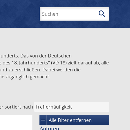
search
Suchen
rhunderts. Das von der Deutschen
s 18. Jahrhunderts” (VD 18) zielt darauf ab, alle
und zu erschließen. Dabei werden die
ine zugänglich gemacht.
er
sortiert nach
remove
Alle Filter entfernen
Autoren