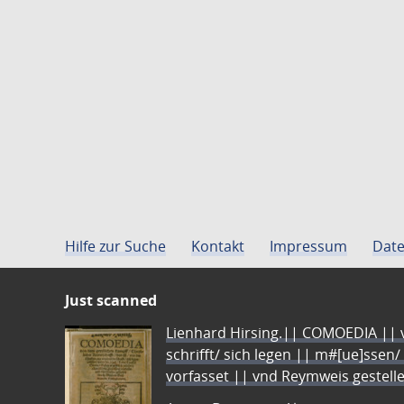
Hilfe zur Suche
Kontakt
Impressum
Date
Just scanned
Lienhard Hirsing.|| COMOEDIA || vo
schrifft/ sich legen || m#[ue]ssen/
vorfasset || vnd Reymweis gestel