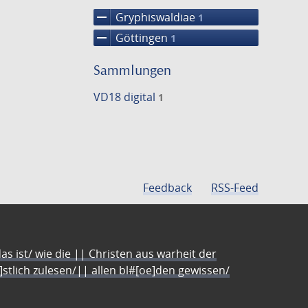
remove
Gryphiswaldiae
1
remove
Göttingen
1
Sammlungen
VD18 digital
1
Feedback
RSS-Feed
s ist/ wie die || Christen aus warheit der
e]stlich zulesen/|| allen bl#[oe]den gewissen/