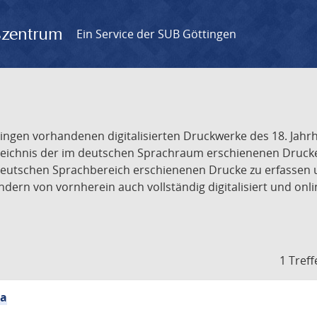
gszentrum
Ein Service der SUB Göttingen
tingen vorhandenen digitalisierten Druckwerke des 18. Jah
ichnis der im deutschen Sprachraum erschienenen Drucke de
deutschen Sprachbereich erschienenen Drucke zu erfassen 
dern von vornherein auch vollständig digitalisiert und onl
1 Treff
ia