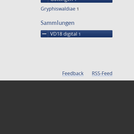
Gryphiswaldiae
1
Sammlungen
remove
VD18 digital
1
Feedback
RSS-Feed