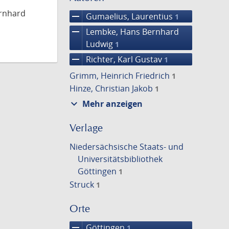
ernhard
remove
Gumaelius, Laurentius
1
remove
Lembke, Hans Bernhard
Ludwig
1
remove
Richter, Karl Gustav
1
Grimm, Heinrich Friedrich
1
Hinze, Christian Jakob
1
expand_more
Mehr anzeigen
Verlage
Niedersächsische Staats- und
Universitätsbibliothek
Göttingen
1
Struck
1
Orte
remove
Göttingen
1