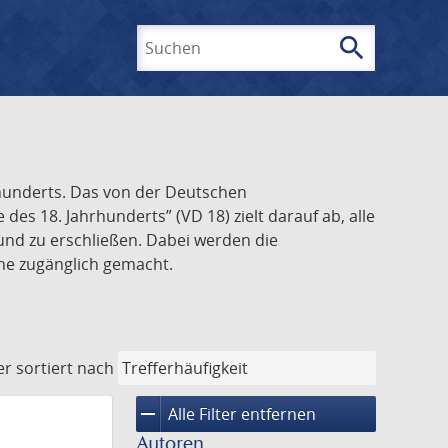
search
Suchen
rhunderts. Das von der Deutschen
s 18. Jahrhunderts” (VD 18) zielt darauf ab, alle
und zu erschließen. Dabei werden die
ine zugänglich gemacht.
er
sortiert nach
remove
Alle Filter entfernen
Autoren