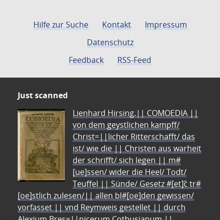
Hilfe zur Suche
Kontakt
Impressum
Datenschutz
Feedback
RSS-Feed
Just scanned
Lienhard Hirsing.|| COMOEDIA ||
von dem geystlichen kampff/
Christ=||licher Ritterschafft/ das
ist/ wie die || Christen aus warheit
der schrifft/ sich legen || m#
[ue]ssen/ wider die Heel/ Todt/
Teuffel || Sünde/ Gesetz #[et]c̃ tr#
[oe]stlich zulesen/|| allen bl#[oe]den gewissen/
vorfasset || vnd Reymweis gestellet || durch
Alexium Bres=||nicerum Cotbusianum.||