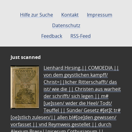
Hilfe zur Suche
Kontakt
Impressum
Datenschutz
Feedback
RSS-Feed
Just scanned
Lienhard Hirsing.|| COMOEDIA ||
von dem geystlichen kampff/
Christ=||licher Ritterschafft/ das
ist/ wie die || Christen aus warheit
der schrifft/ sich legen || m#
[ue]ssen/ wider die Heel/ Todt/
Teuffel || Sünde/ Gesetz #[et]c̃ tr#
[oe]stlich zulesen/|| allen bl#[oe]den gewissen/
vorfasset || vnd Reymweis gestellet || durch
Alexium Bres=||nicerum Cotbusianum.||