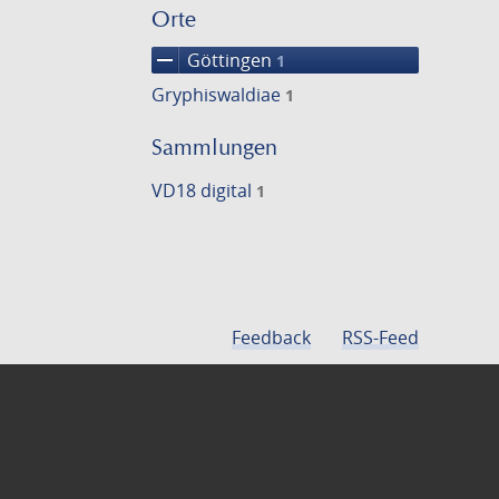
Orte
remove
Göttingen
1
Gryphiswaldiae
1
Sammlungen
VD18 digital
1
Feedback
RSS-Feed