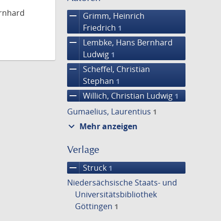
ernhard
remove
Grimm, Heinrich
Friedrich
1
remove
Lembke, Hans Bernhard
Ludwig
1
remove
Scheffel, Christian
Stephan
1
remove
Willich, Christian Ludwig
1
Gumaelius, Laurentius
1
expand_more
Mehr anzeigen
Verlage
remove
Struck
1
Niedersächsische Staats- und
Universitätsbibliothek
Göttingen
1