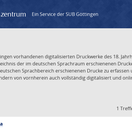
gszentrum
Ein Service der SUB Göttingen
tingen vorhandenen digitalisierten Druckwerke des 18. Jah
ichnis der im deutschen Sprachraum erschienenen Drucke de
deutschen Sprachbereich erschienenen Drucke zu erfassen 
dern von vornherein auch vollständig digitalisiert und onl
1 Treff
ia