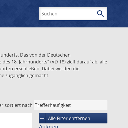
search
Suchen
rhunderts. Das von der Deutschen
s 18. Jahrhunderts” (VD 18) zielt darauf ab, alle
und zu erschließen. Dabei werden die
ine zugänglich gemacht.
er
sortiert nach
remove
Alle Filter entfernen
Autoren