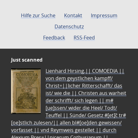
Hilfe zur Suche
Kontakt
Impressum
Datenschutz
Feedback
RSS-Feed
Just scanned
Lienhard Hirsing.|| COMOEDIA ||
von dem geystlichen kampff/
Christ=||licher Ritterschafft/ das
ist/ wie die || Christen aus warheit
der schrifft/ sich legen || m#
[ue]ssen/ wider die Heel/ Todt/
Teuffel || Sünde/ Gesetz #[et]c̃ tr#
[oe]stlich zulesen/|| allen bl#[oe]den gewissen/
vorfasset || vnd Reymweis gestellet || durch
Alexium Bres=||nicerum Cotbusianum.||