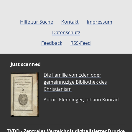
Hilfe zur Suche
Kontakt
Impressum
Datenschutz
Feedback
RSS-Feed
Just scanned
Die Familie von Eden oder
gemeinnüzige Bibliothek des
Christianism
Autor: Pfenninger, Johann Konrad
ZVDD - Zentrales Verzeichnis digitalisierter Drucke