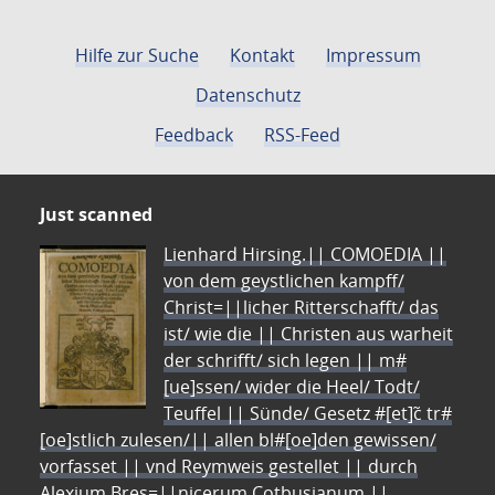
Hilfe zur Suche
Kontakt
Impressum
Datenschutz
Feedback
RSS-Feed
Just scanned
Lienhard Hirsing.|| COMOEDIA ||
von dem geystlichen kampff/
Christ=||licher Ritterschafft/ das
ist/ wie die || Christen aus warheit
der schrifft/ sich legen || m#
[ue]ssen/ wider die Heel/ Todt/
Teuffel || Sünde/ Gesetz #[et]c̃ tr#
[oe]stlich zulesen/|| allen bl#[oe]den gewissen/
vorfasset || vnd Reymweis gestellet || durch
Alexium Bres=||nicerum Cotbusianum.||