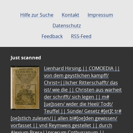
Hilfe zur Suche
Kontakt
Impressum
Datenschutz
Feedback
RSS-Feed
Just scanned
Lienhard Hirsing.|| COMOEDIA ||
von dem geystlichen kampff/
Christ=||licher Ritterschafft/ das
ist/ wie die || Christen aus warheit
der schrifft/ sich legen || m#
[ue]ssen/ wider die Heel/ Todt/
Teuffel || Sünde/ Gesetz #[et]c̃ tr#
[oe]stlich zulesen/|| allen bl#[oe]den gewissen/
vorfasset || vnd Reymweis gestellet || durch
Alexium Bres=||nicerum Cotbusianum.||