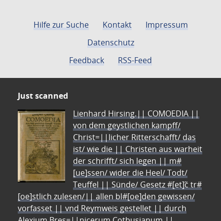
Hilfe zur Suche
Kontakt
Impressum
Datenschutz
Feedback
RSS-Feed
Just scanned
Lienhard Hirsing.|| COMOEDIA ||
von dem geystlichen kampff/
Christ=||licher Ritterschafft/ das
ist/ wie die || Christen aus warheit
der schrifft/ sich legen || m#
[ue]ssen/ wider die Heel/ Todt/
Teuffel || Sünde/ Gesetz #[et]c̃ tr#
[oe]stlich zulesen/|| allen bl#[oe]den gewissen/
vorfasset || vnd Reymweis gestellet || durch
Alexium Bres=||nicerum Cotbusianum.||