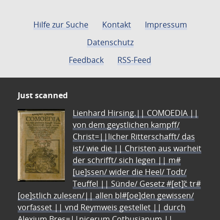
Hilfe zur Suche
Kontakt
Impressum
Datenschutz
Feedback
RSS-Feed
Just scanned
Lienhard Hirsing.|| COMOEDIA ||
von dem geystlichen kampff/
Christ=||licher Ritterschafft/ das
ist/ wie die || Christen aus warheit
der schrifft/ sich legen || m#
[ue]ssen/ wider die Heel/ Todt/
Teuffel || Sünde/ Gesetz #[et]c̃ tr#
[oe]stlich zulesen/|| allen bl#[oe]den gewissen/
vorfasset || vnd Reymweis gestellet || durch
Alexium Bres=||nicerum Cotbusianum.||