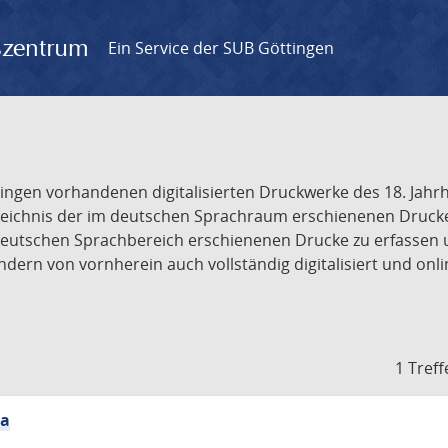
gszentrum
Ein Service der SUB Göttingen
tingen vorhandenen digitalisierten Druckwerke des 18. Jah
ichnis der im deutschen Sprachraum erschienenen Drucke de
deutschen Sprachbereich erschienenen Drucke zu erfassen 
dern von vornherein auch vollständig digitalisiert und onl
1 Treff
ia