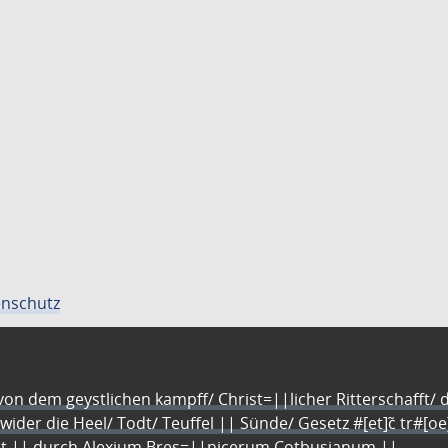
nschutz
n dem geystlichen kampff/ Christ=||licher Ritterschafft/ da
 wider die Heel/ Todt/ Teuffel || Sünde/ Gesetz #[et]c̃ tr#[o
let || durch Alexium Bres=||nicerum Cotbusianum.||