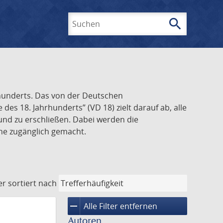
search
Suchen
rhunderts. Das von der Deutschen
s 18. Jahrhunderts” (VD 18) zielt darauf ab, alle
und zu erschließen. Dabei werden die
ine zugänglich gemacht.
er
sortiert nach
remove
Alle Filter entfernen
Autoren