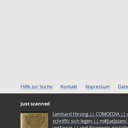
Hilfe zur Suche
Kontakt
Impressum
Date
Just scanned
Lienhard Hirsing.|| COMOEDIA || vo
schrifft/ sich legen || m#[ue]ssen/
vorfasset || vnd Reymweis gestel