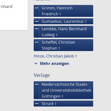
ernhard
remove
Grimm, Heinrich
Friedrich
1
remove
Gumaelius, Laurentius
1
remove
Lembke, Hans Bernhard
Ludwig
1
remove
Scheffel, Christian
Stephan
1
Hinze, Christian Jakob
1
expand_more
Mehr anzeigen
Verlage
remove
Niedersächsische Staats-
und Universitätsbibliothek
Göttingen
1
remove
Struck
1