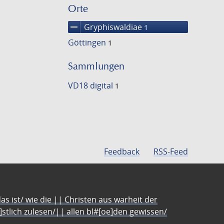
Orte
remove
Gryphiswaldiae
1
Göttingen
1
Sammlungen
VD18 digital
1
Feedback
RSS-Feed
s ist/ wie die || Christen aus warheit der
e]stlich zulesen/|| allen bl#[oe]den gewissen/