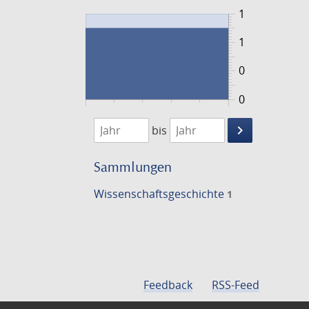
1
1
0
0
1749
1750
keyboard_arrow_right
bis
Suche
einschränke
Sammlungen
Wissenschafts­geschichte
1
Feedback
RSS-Feed