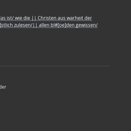
s ist/ wie die || Christen aus warheit der
e]stlich zulesen/|| allen bl#[oe]den gewissen/
der