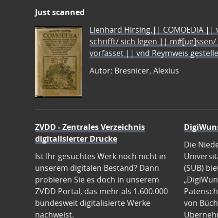
Just scanned
Lienhard Hirsing.|| COMOEDIA || vo
schrifft/ sich legen || m#[ue]ssen/
vorfasset || vnd Reymweis gestel
Autor: Bresnicer, Alexius
ZVDD - Zentrales Verzeichnis
DigiWun
digitalisierter Drucke
Die Nied
Ist Ihr gesuchtes Werk noch nicht in
Universit
unserem digitalen Bestand? Dann
(SUB) bie
probieren Sie es doch in unserem
„DigiWun
ZVDD Portal, das mehr als 1.600.000
Patenscha
bundesweit digitalisierte Werke
von Büch
nachweist.
Übernehm