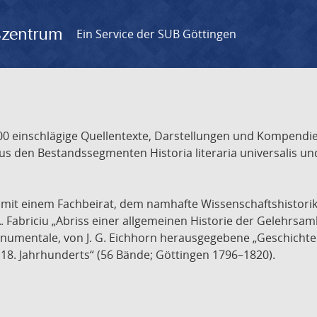
gszentrum
Ein Service der SUB Göttingen
 einschlägige Quellentexte, Darstellungen und Kompendien
s den Bestandssegmenten Historia literaria universalis und
t mit einem Fachbeirat, dem namhafte Wissenschaftshistori
A. Fabriciu „Abriss einer allgemeinen Historie der Gelehrsam
 monumentale, von J. G. Eichhorn herausgegebene „Geschicht
18. Jahrhunderts“ (56 Bände; Göttingen 1796–1820).