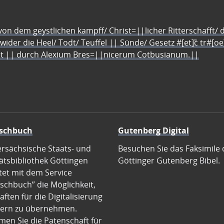
n dem geystlichen kampff/ Christ=||licher Ritterschafft/ da
 wider die Heel/ Todt/ Teuffel || Sünde/ Gesetz #[et]c̃ tr#[o
let || durch Alexium Bres=||nicerum Cotbusianum.||
schbuch
Gutenberg Digital
ersächsische Staats- und
Besuchen Sie das Faksimile 
ätsbibliothek Göttingen
Göttinger Gutenberg Bibel.
tet mit dem Service
schbuch” die Möglichkeit,
ften für die Digitalisierung
ern zu übernehmen.
en Sie die Patenschaft für