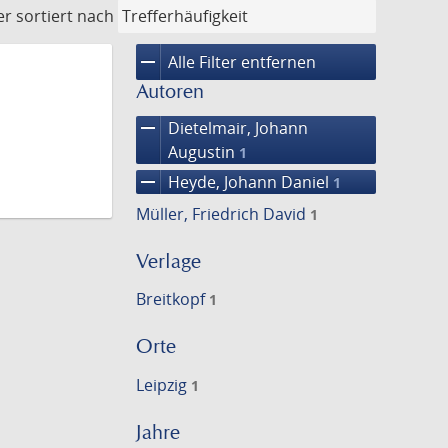
er
sortiert nach
remove
Alle Filter entfernen
Autoren
remove
Dietelmair, Johann
Augustin
1
remove
Heyde, Johann Daniel
1
Müller, Friedrich David
1
Verlage
Breitkopf
1
Orte
Leipzig
1
Jahre