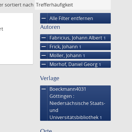
er
sortiert nach
remove
Alle Filter entfernen
Autoren
rt
remove
Fabricius, Johann Albert
1
remove
Frick, Johann
1
remove
Moller, Johann
1
remove
Morhof, Daniel Georg
1
Verlage
remove
Boeckmann4031
Göttingen :
Niedersächsische Staats-
und
Universitätsbibliothek
1
Orte