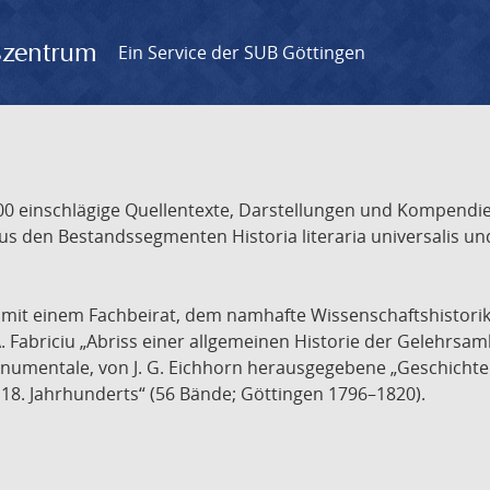
gszentrum
Ein Service der SUB Göttingen
 einschlägige Quellentexte, Darstellungen und Kompendien
s den Bestandssegmenten Historia literaria universalis und
t mit einem Fachbeirat, dem namhafte Wissenschaftshistori
A. Fabriciu „Abriss einer allgemeinen Historie der Gelehrsam
 monumentale, von J. G. Eichhorn herausgegebene „Geschicht
18. Jahrhunderts“ (56 Bände; Göttingen 1796–1820).