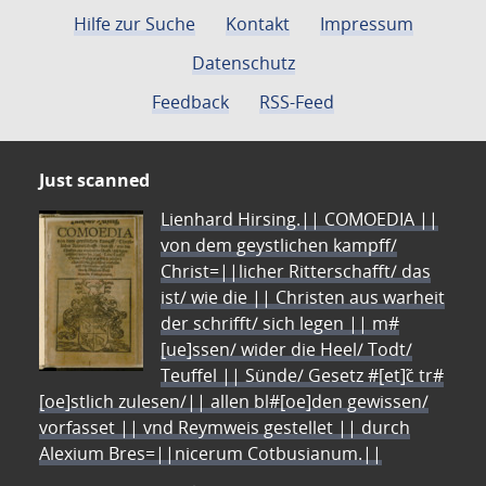
Hilfe zur Suche
Kontakt
Impressum
Datenschutz
Feedback
RSS-Feed
Just scanned
Lienhard Hirsing.|| COMOEDIA ||
von dem geystlichen kampff/
Christ=||licher Ritterschafft/ das
ist/ wie die || Christen aus warheit
der schrifft/ sich legen || m#
[ue]ssen/ wider die Heel/ Todt/
Teuffel || Sünde/ Gesetz #[et]c̃ tr#
[oe]stlich zulesen/|| allen bl#[oe]den gewissen/
vorfasset || vnd Reymweis gestellet || durch
Alexium Bres=||nicerum Cotbusianum.||