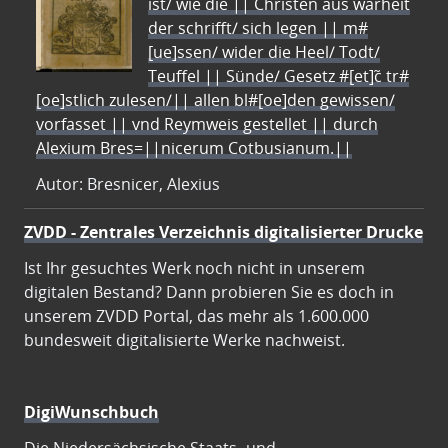
ist/ wie die || Christen aus warheit
der schrifft/ sich legen || m#
[ue]ssen/ wider die Heel/ Todt/
Teuffel || Sünde/ Gesetz #[et]c̃ tr#
[oe]stlich zulesen/|| allen bl#[oe]den gewissen/
vorfasset || vnd Reymweis gestellet || durch
Alexium Bres=||nicerum Cotbusianum.||
Autor: Bresnicer, Alexius
ZVDD - Zentrales Verzeichnis digitalisierter Drucke
Ist Ihr gesuchtes Werk noch nicht in unserem
digitalen Bestand? Dann probieren Sie es doch in
unserem ZVDD Portal, das mehr als 1.600.000
bundesweit digitalisierte Werke nachweist.
DigiWunschbuch