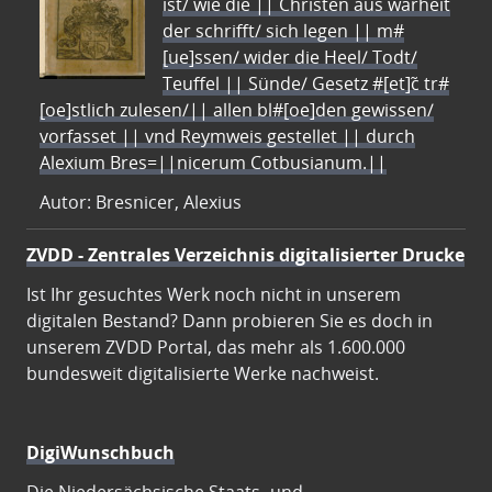
ist/ wie die || Christen aus warheit
der schrifft/ sich legen || m#
[ue]ssen/ wider die Heel/ Todt/
Teuffel || Sünde/ Gesetz #[et]c̃ tr#
[oe]stlich zulesen/|| allen bl#[oe]den gewissen/
vorfasset || vnd Reymweis gestellet || durch
Alexium Bres=||nicerum Cotbusianum.||
Autor: Bresnicer, Alexius
ZVDD - Zentrales Verzeichnis digitalisierter Drucke
Ist Ihr gesuchtes Werk noch nicht in unserem
digitalen Bestand? Dann probieren Sie es doch in
unserem ZVDD Portal, das mehr als 1.600.000
bundesweit digitalisierte Werke nachweist.
DigiWunschbuch