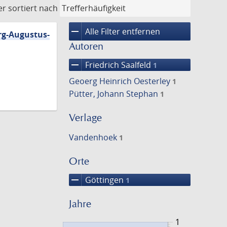
er
sortiert nach
remove
Alle Filter entfernen
rg-Augustus-
Autoren
remove
Friedrich Saalfeld
1
Geoerg Heinrich Oesterley
1
Pütter, Johann Stephan
1
Verlage
Vandenhoek
1
Orte
remove
Göttingen
1
Jahre
1