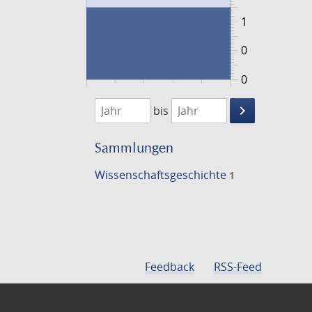
1
0
0
1765
1766
keyboard_arrow_right
bis
Suche
einschränke
Sammlungen
Wissenschafts­geschichte
1
Feedback
RSS-Feed