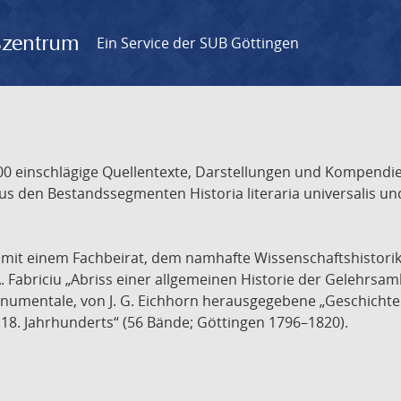
gszentrum
Ein Service der SUB Göttingen
 einschlägige Quellentexte, Darstellungen und Kompendien
s den Bestandssegmenten Historia literaria universalis und
t mit einem Fachbeirat, dem namhafte Wissenschaftshistori
A. Fabriciu „Abriss einer allgemeinen Historie der Gelehrsam
 monumentale, von J. G. Eichhorn herausgegebene „Geschicht
18. Jahrhunderts“ (56 Bände; Göttingen 1796–1820).