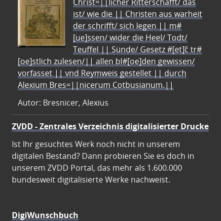
Christ=||licher Ritterschafft/ das
ist/ wie die || Christen aus warheit
der schrifft/ sich legen || m#
[ue]ssen/ wider die Heel/ Todt/
Teuffel || Sünde/ Gesetz #[et]c̃ tr#
[oe]stlich zulesen/|| allen bl#[oe]den gewissen/
vorfasset || vnd Reymweis gestellet || durch
Alexium Bres=||nicerum Cotbusianum.||
Autor: Bresnicer, Alexius
ZVDD - Zentrales Verzeichnis digitalisierter Drucke
Ist Ihr gesuchtes Werk noch nicht in unserem
digitalen Bestand? Dann probieren Sie es doch in
unserem ZVDD Portal, das mehr als 1.600.000
bundesweit digitalisierte Werke nachweist.
DigiWunschbuch