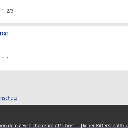
 T. 2/3
stor
 T. 1
nschutz
n dem geystlichen kampff/ Christ=||licher Ritterschafft/ da