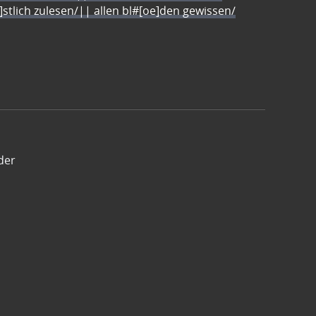
e]stlich zulesen/|| allen bl#[oe]den gewissen/
der