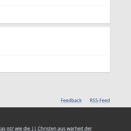
Feedback
RSS-Feed
s ist/ wie die || Christen aus warheit der