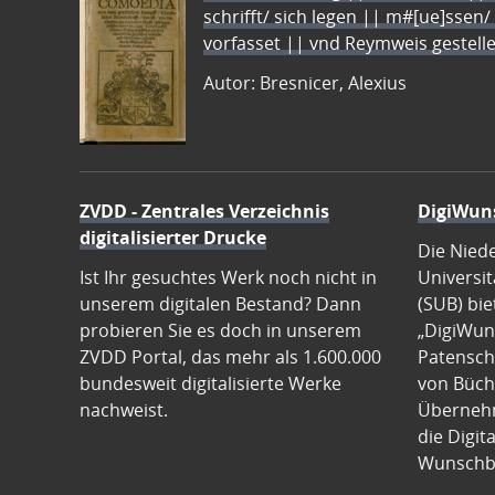
schrifft/ sich legen || m#[ue]ssen/
vorfasset || vnd Reymweis gestel
Autor: Bresnicer, Alexius
ZVDD - Zentrales Verzeichnis
DigiWun
digitalisierter Drucke
Die Nied
Ist Ihr gesuchtes Werk noch nicht in
Universit
unserem digitalen Bestand? Dann
(SUB) bie
probieren Sie es doch in unserem
„DigiWun
ZVDD Portal, das mehr als 1.600.000
Patenscha
bundesweit digitalisierte Werke
von Büch
nachweist.
Übernehm
die Digit
Wunschb