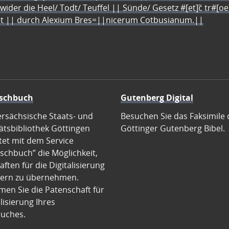
 wider die Heel/ Todt/ Teuffel || Sünde/ Gesetz #[et]c̃ tr#[o
let || durch Alexium Bres=||nicerum Cotbusianum.||
schbuch
Gutenberg Digital
ersächsische Staats- und
Besuchen Sie das Faksimile 
ätsbibliothek Göttingen
Göttinger Gutenberg Bibel.
tet mit dem Service
schbuch” die Möglichkeit,
ften für die Digitalisierung
ern zu übernehmen.
en Sie die Patenschaft für
alisierung Ihres
uches.