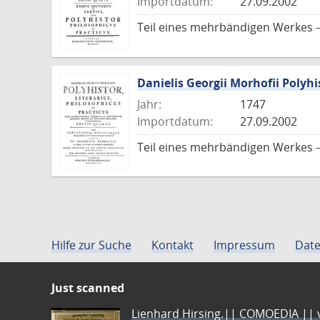
Importdatum:
27.09.2002
Teil eines mehrbändigen Werkes –
Danielis Georgii Morhofii Polyhi
Jahr:
1747
Importdatum:
27.09.2002
Teil eines mehrbändigen Werkes –
Hilfe zur Suche
Kontakt
Impressum
Date
Just scanned
Lienhard Hirsing.|| COMOEDIA || vo