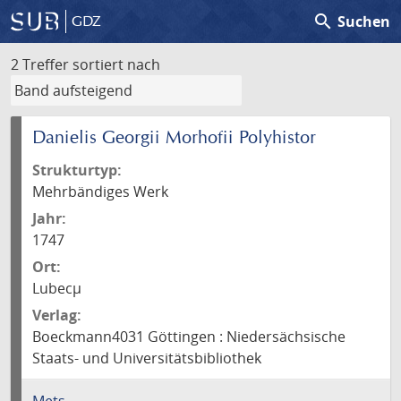
search
Suchen
GDZ
2 Treffer
sortiert nach
Danielis Georgii Morhofii Polyhistor
Strukturtyp:
Mehrbändiges Werk
Jahr:
1747
Ort:
Lubecµ
Verlag:
Boeckmann4031 Göttingen : Niedersächsische
Staats- und Universitätsbibliothek