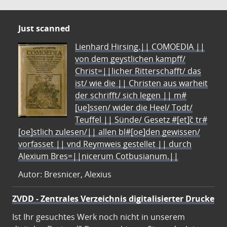
Just scanned
Lienhard Hirsing.|| COMOEDIA ||
von dem geystlichen kampff/
Christ=||licher Ritterschafft/ das
ist/ wie die || Christen aus warheit
der schrifft/ sich legen || m#
[ue]ssen/ wider die Heel/ Todt/
Teuffel || Sünde/ Gesetz #[et]c̃ tr#
[oe]stlich zulesen/|| allen bl#[oe]den gewissen/
vorfasset || vnd Reymweis gestellet || durch
Alexium Bres=||nicerum Cotbusianum.||
Autor: Bresnicer, Alexius
ZVDD - Zentrales Verzeichnis digitalisierter Drucke
Ist Ihr gesuchtes Werk noch nicht in unserem