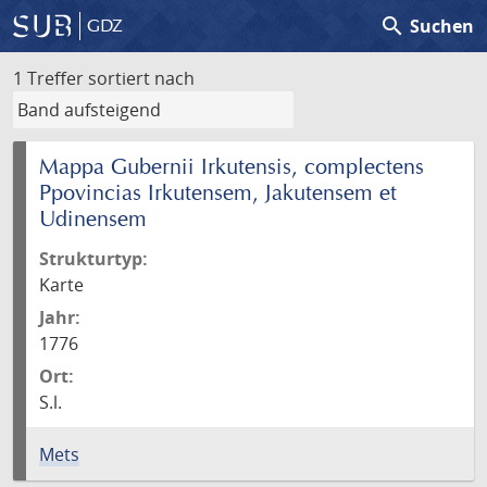
search
Suchen
GDZ
1 Treffer
sortiert nach
Mappa Gubernii Irkutensis, complectens
Ppovincias Irkutensem, Jakutensem et
Udinensem
Strukturtyp:
Karte
Jahr:
1776
Ort:
S.l.
Mets