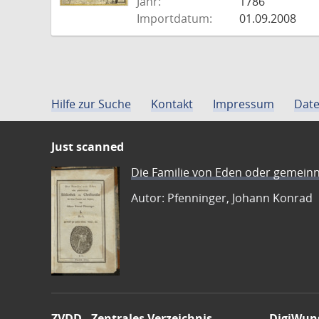
Jahr:
1786
Importdatum:
01.09.2008
Hilfe zur Suche
Kontakt
Impressum
Date
Just scanned
Die Familie von Eden oder gemeinn
Autor: Pfenninger, Johann Konrad
ZVDD - Zentrales Verzeichnis
DigiWun