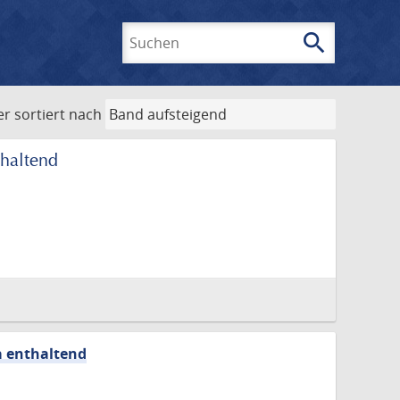
search
Suchen
er
sortiert nach
thaltend
a enthaltend