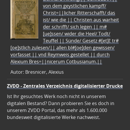
von dem geystlichen kampff/
Christ=||licher Ritterschafft/ das
ist/ wie die || Christen aus warheit
der schrifft/ sich legen || m#
[ue]ssen/ wider die Heel/ Todt/
Teuffel || Sünde/ Gesetz #[et]c̃ tr#
[oe]stlich zulesen/|| allen bl#[oe]den gewissen/
vorfasset || vnd Reymweis gestellet || durch
Alexium Bres=||nicerum Cotbusianum.||
Autor: Bresnicer, Alexius
ZVDD - Zentrales Verzeichnis digitalisierter Drucke
Ist Ihr gesuchtes Werk noch nicht in unserem
digitalen Bestand? Dann probieren Sie es doch in
unserem ZVDD Portal, das mehr als 1.600.000
bundesweit digitalisierte Werke nachweist.