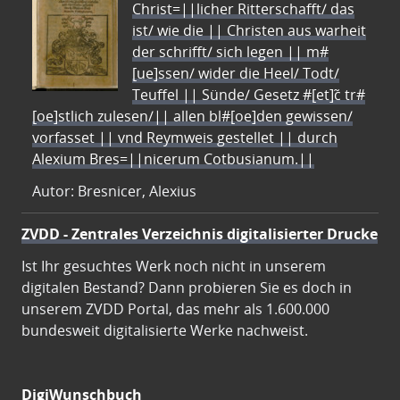
Christ=||licher Ritterschafft/ das
ist/ wie die || Christen aus warheit
der schrifft/ sich legen || m#
[ue]ssen/ wider die Heel/ Todt/
Teuffel || Sünde/ Gesetz #[et]c̃ tr#
[oe]stlich zulesen/|| allen bl#[oe]den gewissen/
vorfasset || vnd Reymweis gestellet || durch
Alexium Bres=||nicerum Cotbusianum.||
Autor: Bresnicer, Alexius
ZVDD - Zentrales Verzeichnis digitalisierter Drucke
Ist Ihr gesuchtes Werk noch nicht in unserem
digitalen Bestand? Dann probieren Sie es doch in
unserem ZVDD Portal, das mehr als 1.600.000
bundesweit digitalisierte Werke nachweist.
DigiWunschbuch