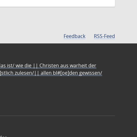
Feedback
RSS-Feed
s ist/ wie die || Christen aus warheit der
e]stlich zulesen/|| allen bl#[oe]den gewissen/