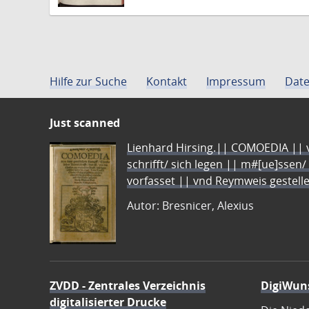
Hilfe zur Suche
Kontakt
Impressum
Date
Just scanned
Lienhard Hirsing.|| COMOEDIA || vo
schrifft/ sich legen || m#[ue]ssen/
vorfasset || vnd Reymweis gestel
Autor: Bresnicer, Alexius
ZVDD - Zentrales Verzeichnis
DigiWun
digitalisierter Drucke