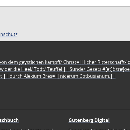
nschutz
n dem geystlichen kampff/ Christ=||licher Ritterschafft/ da
 wider die Heel/ Todt/ Teuffel || Sünde/ Gesetz #[et]c̃ tr#[o
let || durch Alexium Bres=||nicerum Cotbusianum.||
schbuch
Gutenberg Digital