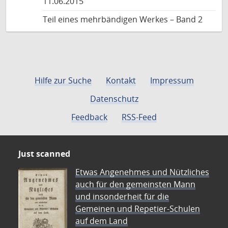
11.06.2015
Teil eines mehrbändigen Werkes – Band 2
Hilfe zur Suche
Kontakt
Impressum
Datenschutz
Feedback
RSS-Feed
Just scanned
Etwas Angenehmes und Nützliches
auch für den gemeinsten Mann
und insonderheit für die
Gemeinen und Repetier-Schulen
auf dem Land