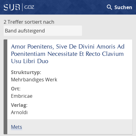
search
Suchen
GDZ
2 Treffer
sortiert nach
Amor Poenitens, Sive De Divini Amoris Ad
Poenitentiam Necessitate Et Recto Clavium
Usu Libri Duo
Strukturtyp:
Mehrbändiges Werk
Ort:
Embricae
Verlag:
Arnoldi
Mets